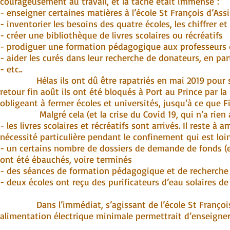
courageusement au travail, et la tâche était immense :
- enseigner certaines matières à l’école St François d’Ass
- inventorier les besoins des quatre écoles, les chiffrer et 
- créer une bibliothèque de livres scolaires ou récréatifs
- prodiguer une formation pédagogique aux professeurs 
- aider les curés dans leur recherche de donateurs, en par
- etc..
Hélas ils ont dû être rapatriés en mai 2019 pour soig
retour fin août ils ont été bloqués à Port au Prince par la
obligeant à fermer écoles et universités, jusqu’à ce que F
Malgré cela (et la crise du Covid 19, qui n’a rien arra
- les livres scolaires et récréatifs sont arrivés. Il reste à
nécessité particulière pendant le confinement qui est loin 
- un certains nombre de dossiers de demande de fonds (en p
ont été ébauchés, voire terminés
- des séances de formation pédagogique et de recherche 
- deux écoles ont reçu des purificateurs d’eau solaires d
Dans l’immédiat, s’agissant de l’école St François d’A
alimentation électrique minimale permettrait d’enseigner